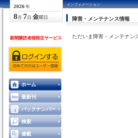
インフォメーション
2026
年
8
7
金
曜日
月
日
障害・メンテナンス情報
ただいま障害・メンテナン
新聞購読者様限定サービス
ホーム
最新刊
バックナンバー
検索
連載