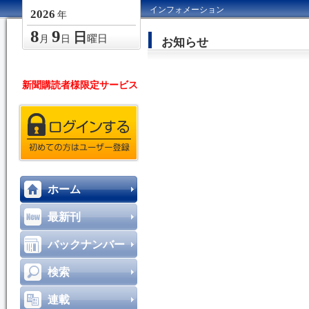
インフォメーション
2026
年
8
9
日
曜日
月
日
お知らせ
新聞購読者様限定サービス
ホーム
最新刊
バックナンバー
検索
連載