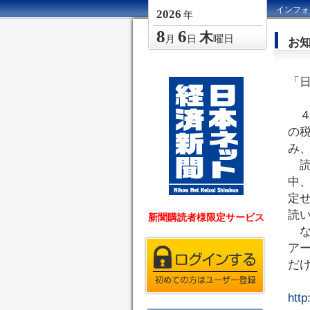
インフォ
2026
年
8
6
木
曜日
月
日
お
「
４
の
み
読
中
定
読
新聞購読者様限定サービス
な
ア
だ
http