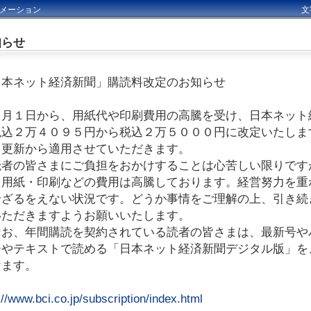
メーション
文
知らせ
日本ネット経済新聞」購読料改定のお知らせ
月１日から、用紙代や印刷費用の高騰を受け、日本ネット
税込２万４０９５円から税込２万５０００円に改定いたしま
、更新から適用させていただきます。
者の皆さまにご負担をおかけすることは心苦しい限りです
、用紙・印刷などの費用は高騰しております。経営努力を重
せざるをえない状況です。どうか事情をご理解の上、引き続
いただきますようお願いいたします。
お、年間購読を契約されている読者の皆さまは、最新号や
ーやテキストで読める「日本ネット経済新聞デジタル版」を
けます。
://www.bci.co.jp/subscription/index.html