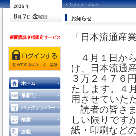
インフォメーション
2026
年
8
7
金
曜日
月
日
お知らせ
「日本流通産
新聞購読者様限定サービス
４月１日から
け、日本流通
３万２４７６
ホーム
たします。４
最新刊
用させていた
読者の皆さま
バックナンバー
しい限りです
検索
紙・印刷など
連載