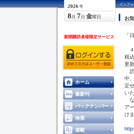
インフォ
2026
年
8
7
金
曜日
月
日
お
「
新聞購読者様限定サービス
４
税
更
読
中
ホーム
定
い
最新刊
な
バックナンバー
ア
け
検索
http
連載