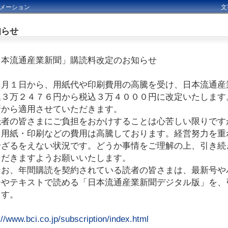
メーション
文
知らせ
日本流通産業新聞」購読料改定のお知らせ
月１日から、用紙代や印刷費用の高騰を受け、日本流通産
込３万２４７６円から税込３万４０００円に改定いたします
新から適用させていただきます。
者の皆さまにご負担をおかけすることは心苦しい限りです
、用紙・印刷などの費用は高騰しております。経営努力を重
せざるをえない状況です。どうか事情をご理解の上、引き続
ただきますようお願いいたします。
お、年間購読を契約されている読者の皆さまは、最新号や
ーやテキストで読める「日本流通産業新聞デジタル版」を、
ます。
://www.bci.co.jp/subscription/index.html