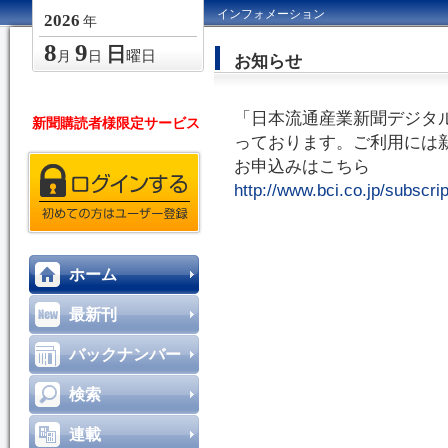
インフォメーション
2026
年
8
9
日
曜日
月
日
お知らせ
「日本流通産業新聞デジタ
新聞購読者様限定サービス
っております。ご利用には
お申込みはこちら
http://www.bci.co.jp/subscrip
ホーム
最新刊
バックナンバー
検索
連載