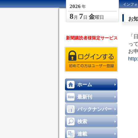
インフォ
2026
年
8
7
金
曜日
月
日
お
「
新聞購読者様限定サービス
っ
お
http
ホーム
最新刊
バックナンバー
検索
連載