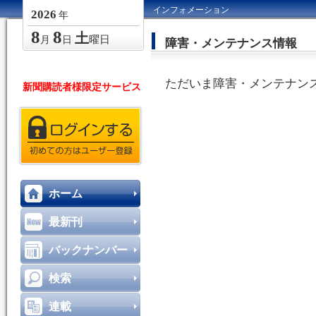
インフォメーション
2026
年
8
8
土
曜日
月
日
障害・メンテナンス情報
ただいま障害・メンテナン
新聞購読者様限定サービス
ホーム
最新刊
バックナンバー
検索
連載